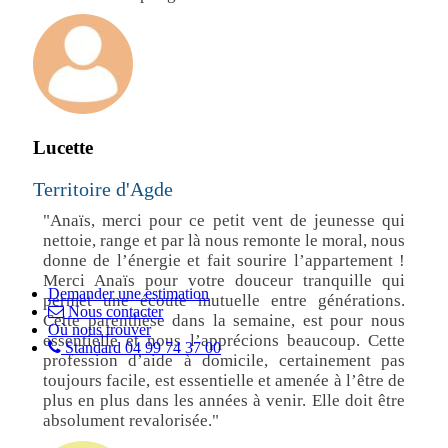
Lucette
Territoire d'Agde
"Anaïs, merci pour ce petit vent de jeunesse qui
nettoie, range et par là nous remonte le moral, nous
donne de l’énergie et fait sourire l’appartement !
Merci Anaïs pour votre douceur tranquille qui
Demander une estimation
permet une écoute mutuelle entre générations.
Nous contacter
Cette parenthèse dans la semaine, est pour nous
Où nous trouver
essentielle et nous l’apprécions beaucoup. Cette
Standard 04 99 74 37 00
profession d’aide à domicile, certainement pas
toujours facile, est essentielle et amenée à l’être de
plus en plus dans les années à venir. Elle doit être
absolument revalorisée."