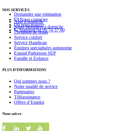
NOS SERVICES
Demander une estimation
Nous contacter
Aide à domicile
Où nous trouver
Soins infirmiers à domicile
Standard 04 99 74 37 00
Livraison de repas
Service confort
Service Handicap
Équipes spécialisées autonomie
Esprad Parkinson SEP
Famille et Enfance
PLUS D’INFORMATIONS
Qui sommes nous ?
Notre qualité de service
Partenaires
Téléassistance
Offres d’Emploi
Nous suivre