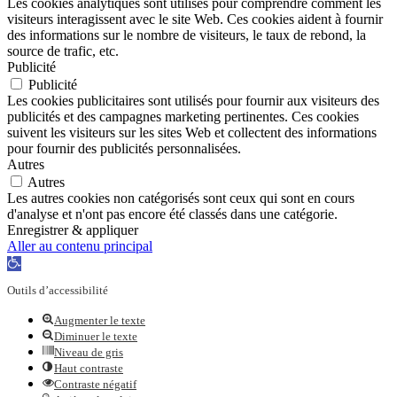
Les cookies analytiques sont utilisés pour comprendre comment les
visiteurs interagissent avec le site Web. Ces cookies aident à fournir
des informations sur le nombre de visiteurs, le taux de rebond, la
source de trafic, etc.
Publicité
Publicité
Les cookies publicitaires sont utilisés pour fournir aux visiteurs des
publicités et des campagnes marketing pertinentes. Ces cookies
suivent les visiteurs sur les sites Web et collectent des informations
pour fournir des publicités personnalisées.
Autres
Autres
Les autres cookies non catégorisés sont ceux qui sont en cours
d'analyse et n'ont pas encore été classés dans une catégorie.
Enregistrer & appliquer
Aller au contenu principal
Ouvrir
la
Outils d’accessibilité
barre
d’outils
Augmenter le texte
Diminuer le texte
Niveau de gris
Haut contraste
Contraste négatif