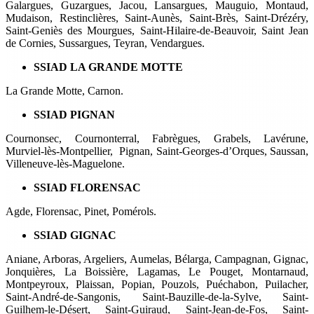
Galargues, Guzargues, Jacou, Lansargues, Mauguio, Montaud,
Mudaison, Restinclières, Saint-Aunès, Saint-Brès, Saint-Drézéry,
Saint-Geniès des Mourgues, Saint-Hilaire-de-Beauvoir, Saint Jean
de Cornies, Sussargues, Teyran, Vendargues.
SSIAD LA GRANDE MOTTE
La Grande Motte, Carnon.
SSIAD PIGNAN
Cournonsec, Cournonterral, Fabrègues, Grabels, Lavérune,
Murviel-lès-Montpellier, Pignan, Saint-Georges-d’Orques, Saussan,
Villeneuve-lès-Maguelone.
SSIAD FLORENSAC
Agde, Florensac, Pinet, Pomérols.
SSIAD GIGNAC
Aniane, Arboras, Argeliers, Aumelas, Bélarga, Campagnan, Gignac,
Jonquières, La Boissière, Lagamas, Le Pouget, Montarnaud,
Montpeyroux, Plaissan, Popian, Pouzols, Puéchabon, Puilacher,
Saint-André-de-Sangonis, Saint-Bauzille-de-la-Sylve, Saint-
Guilhem-le-Désert, Saint-Guiraud, Saint-Jean-de-Fos, Saint-