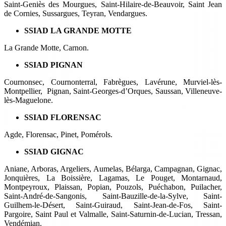
Saint-Geniès des Mourgues, Saint-Hilaire-de-Beauvoir, Saint Jean
de Cornies, Sussargues, Teyran, Vendargues.
SSIAD LA GRANDE MOTTE
La Grande Motte, Carnon.
SSIAD PIGNAN
Cournonsec, Cournonterral, Fabrègues, Lavérune, Murviel-lès-
Montpellier, Pignan, Saint-Georges-d’Orques, Saussan, Villeneuve-
lès-Maguelone.
SSIAD FLORENSAC
Agde, Florensac, Pinet, Pomérols.
SSIAD GIGNAC
Aniane, Arboras, Argeliers, Aumelas, Bélarga, Campagnan, Gignac,
Jonquières, La Boissière, Lagamas, Le Pouget, Montarnaud,
Montpeyroux, Plaissan, Popian, Pouzols, Puéchabon, Puilacher,
Saint-André-de-Sangonis, Saint-Bauzille-de-la-Sylve, Saint-
Guilhem-le-Désert, Saint-Guiraud, Saint-Jean-de-Fos, Saint-
Pargoire, Saint Paul et Valmalle, Saint-Saturnin-de-Lucian, Tressan,
Vendémian.