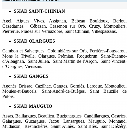
SSIAD SAINT-CHINIAN
Agel, Aigues Vives, Assignan, Babeau Bouldoux, Berlou,
Cazedarnes, Cébazan, Cessenon sur Orb, Cruzy, Montouliers,
Pierrerue, Prades-sur-Vernazobre, Saint Chinian, Villespassans.
SSIAD OLARGUES
Cambon et Salvergues, Colombières sur Orb, Ferrières-Poussarou,
Mons la Trivalle, Olargues, Prémian, Roquebrun, Saint-Étienne-
d’Albagnan, Saint-Julien, Saint-Martin-de-l’Arçon, Saint-Vincent-
d’Olargues, Vieussan.
SSIAD GANGES
Agonès, Brissac, Cazilhac, Ganges, Gorniès, Laroque, Montoulieu,
Moulès-et-Baucels, Saint-André-de-Buèges, Saint Bauzille de
Putois.
SSIAD MAUGUIO
Assas, Baillargues, Beaulieu, Buzignargues, Candillargues, Castries,
Galargues, Guzargues, Jacou, Lansargues, Mauguio, Montaud,
Mudaison, Restinclières, Saint-Aunès, Saint-Brès, Saint-Drézéry,