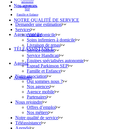
autonomie
Nos agences
Esprad Parkinson
SEP
Famille et Enfance
NOTRE QUALITÉ DE SERVICE
Demander une estimation
Services
Agence mobile
Aide à domicile
Soins infirmiers à domicile
Livraison de repas
TÉLÉASSISTANCE
Service confort
Service Handicap
Équipes spécialisées autonomie
Agenda
Esprad Parkinson SEP
Famille et Enfance
Notre association
Actualités
Qui sommes nous ?
Nos agences
Agence mobile
Partenaires
Nous rejoindre
Offres d’emploi
Nos métiers
Notre qualité de service
Téléassistance
Agenda