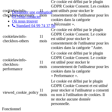
Ce cookie est défini par le plugin
GDPR Cookie Consent. Les cookies
cookielawinfo-
11
sont utilisés pour stocker le
Demander une estimation
checkbox-necessary
mois
consentement de l'utilisateur pour les
Nous contacter
cookies dans la catégorie
Où nous trouver
« Nécessaire ».
Standard 04 99 74 37 00
Ce cookie est défini par le plugin
GDPR Cookie Consent. Le cookie
cookielawinfo-
11
est utilisé pour stocker le
checkbox-others
mois
consentement de l'utilisateur pour les
cookies dans la catégorie "Autre.
Ce cookie est défini par le plugin
GDPR Cookie Consent. Le cookie
cookielawinfo-
11
est utilisé pour stocker le
checkbox-
mois
consentement de l'utilisateur pour les
performance
cookies dans la catégorie
« Performance ».
Le cookie est défini par le plugin
GDPR Cookie Consent et est utilisé
11
pour stocker si l'utilisateur a consenti
viewed_cookie_policy
mois
ou non à l'utilisation de cookies. Il
ne stocke aucune donnée
personnelle.
Fonctionnel