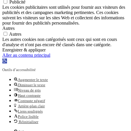
Publicité
Les cookies publicitaires sont utilisés pour fournir aux visiteurs des
publicités et des campagnes marketing pertinentes. Ces cookies
suivent les visiteurs sur les sites Web et collectent des informations
pour fournir des publicités personnalisées.
Autres
Autres
Les autres cookies non catégorisés sont ceux qui sont en cours
d'analyse et n'ont pas encore été classés dans une catégorie.
Enregistrer & appliquer
Aller au contenu principal
Ouvrir
la
Outils d’accessibilité
barre
d’outils
Augmenter le texte
Diminuer le texte
Niveau de gris
Haut contraste
Contraste négatif
Arrière-plan clair
Liens soulignés
Police lisible
Réinitialiser