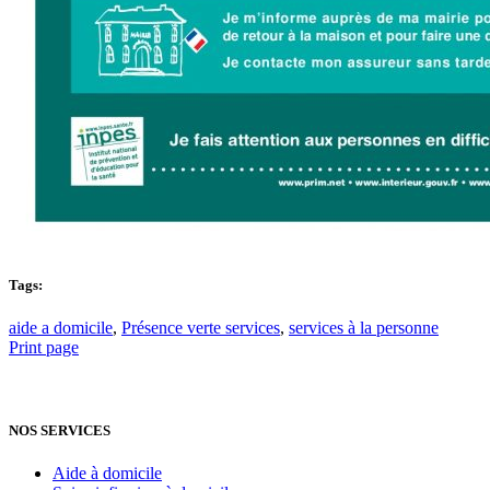
Tags:
aide a domicile
,
Présence verte services
,
services à la personne
Print page
NOS SERVICES
Aide à domicile