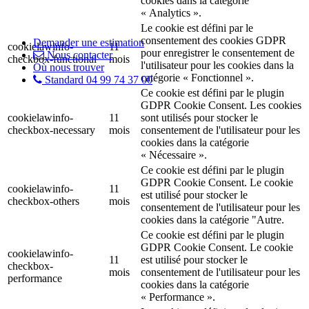
cookies dans la catégorie
« Analytics ».
Le cookie est défini par le
consentement des cookies GDPR
Demander une estimation
cookielawinfo-
11
pour enregistrer le consentement de
Nous contacter
checkbox-functional
mois
l'utilisateur pour les cookies dans la
Où nous trouver
catégorie « Fonctionnel ».
Standard 04 99 74 37 00
Ce cookie est défini par le plugin
GDPR Cookie Consent. Les cookies
cookielawinfo-
11
sont utilisés pour stocker le
checkbox-necessary
mois
consentement de l'utilisateur pour les
cookies dans la catégorie
« Nécessaire ».
Ce cookie est défini par le plugin
GDPR Cookie Consent. Le cookie
cookielawinfo-
11
est utilisé pour stocker le
checkbox-others
mois
consentement de l'utilisateur pour les
cookies dans la catégorie "Autre.
Ce cookie est défini par le plugin
GDPR Cookie Consent. Le cookie
cookielawinfo-
11
est utilisé pour stocker le
checkbox-
mois
consentement de l'utilisateur pour les
performance
cookies dans la catégorie
« Performance ».