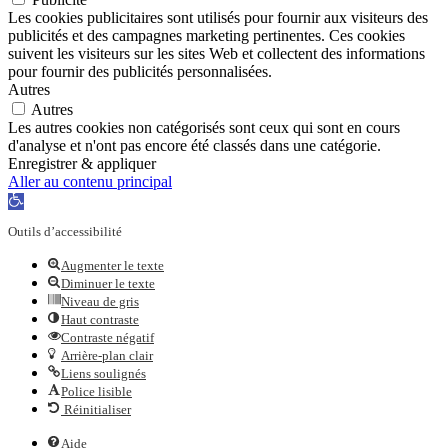
Les cookies publicitaires sont utilisés pour fournir aux visiteurs des
publicités et des campagnes marketing pertinentes. Ces cookies
suivent les visiteurs sur les sites Web et collectent des informations
pour fournir des publicités personnalisées.
Autres
Autres
Les autres cookies non catégorisés sont ceux qui sont en cours
d'analyse et n'ont pas encore été classés dans une catégorie.
Enregistrer & appliquer
Aller au contenu principal
Ouvrir
la
Outils d’accessibilité
barre
d’outils
Augmenter le texte
Diminuer le texte
Niveau de gris
Haut contraste
Contraste négatif
Arrière-plan clair
Liens soulignés
Police lisible
Réinitialiser
Aide