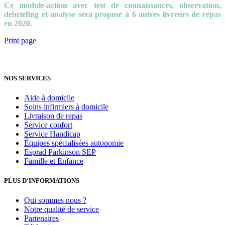
Ce module-action avec test de connaissances, observation,
debriefing et analyse sera proposé à 6 autres livreurs de repas
en 2020.
Print page
NOS SERVICES
Aide à domicile
Soins infirmiers à domicile
Livraison de repas
Service confort
Service Handicap
Équipes spécialisées autonomie
Esprad Parkinson SEP
Famille et Enfance
PLUS D’INFORMATIONS
Qui sommes nous ?
Notre qualité de service
Partenaires