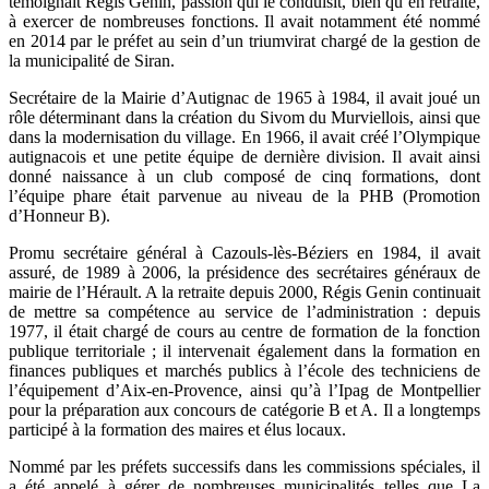
témoignait Régis Genin, passion qui le conduisit, bien qu’en retraite,
à exercer de nombreuses fonctions. Il avait notamment été nommé
en 2014 par le préfet au sein d’un triumvirat chargé de la gestion de
la municipalité de Siran.
Secrétaire de la Mairie d’Autignac de 1965 à 1984, il avait joué un
rôle déterminant dans la création du Sivom du Murviellois, ainsi que
dans la modernisation du village. En 1966, il avait créé l’Olympique
autignacois et une petite équipe de dernière division. Il avait ainsi
donné naissance à un club composé de cinq formations, dont
l’équipe phare était parvenue au niveau de la PHB (Promotion
d’Honneur B).
Promu secrétaire général à Cazouls-lès-Béziers en 1984, il avait
assuré, de 1989 à 2006, la présidence des secrétaires généraux de
mairie de l’Hérault. A la retraite depuis 2000, Régis Genin continuait
de mettre sa compétence au service de l’administration : depuis
1977, il était chargé de cours au centre de formation de la fonction
publique territoriale ; il intervenait également dans la formation en
finances publiques et marchés publics à l’école des techniciens de
l’équipement d’Aix-en-Provence, ainsi qu’à l’Ipag de Montpellier
pour la préparation aux concours de catégorie B et A. Il a longtemps
participé à la formation des maires et élus locaux.
Nommé par les préfets successifs dans les commissions spéciales, il
a été appelé à gérer de nombreuses municipalités telles que La