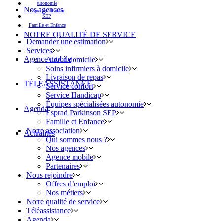
autonomie
Nos agences
Esprad Parkinson
SEP
Famille et Enfance
NOTRE QUALITÉ DE SERVICE
Demander une estimation
Services
Agence mobile
Aide à domicile
Soins infirmiers à domicile
Livraison de repas
TÉLÉASSISTANCE
Service confort
Service Handicap
Équipes spécialisées autonomie
Agenda
Esprad Parkinson SEP
Famille et Enfance
Notre association
Actualités
Qui sommes nous ?
Nos agences
Agence mobile
Partenaires
Nous rejoindre
Offres d’emploi
Nos métiers
Notre qualité de service
Téléassistance
Agenda