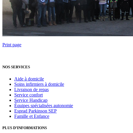
Print page
NOS SERVICES
Aide à domicile
Soins infirmiers à domicile
Livraison de repas
Service confort
Service Handicap
Équipes spécialisées autonomie
Esprad Parkinson SEP
Famille et Enfance
PLUS D’INFORMATIONS