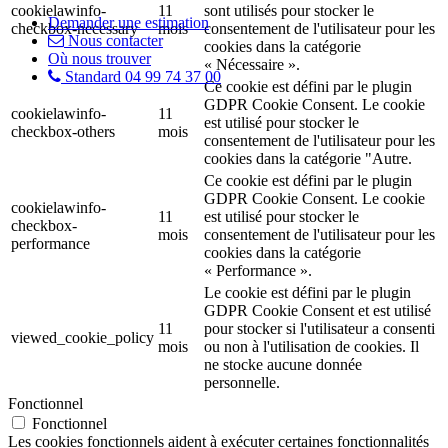
cookielawinfo-
11
sont utilisés pour stocker le
Demander une estimation
checkbox-necessary
mois
consentement de l'utilisateur pour les
Nous contacter
cookies dans la catégorie
Où nous trouver
« Nécessaire ».
Standard 04 99 74 37 00
Ce cookie est défini par le plugin
GDPR Cookie Consent. Le cookie
cookielawinfo-
11
est utilisé pour stocker le
checkbox-others
mois
consentement de l'utilisateur pour les
cookies dans la catégorie "Autre.
Ce cookie est défini par le plugin
GDPR Cookie Consent. Le cookie
cookielawinfo-
11
est utilisé pour stocker le
checkbox-
mois
consentement de l'utilisateur pour les
performance
cookies dans la catégorie
« Performance ».
Le cookie est défini par le plugin
GDPR Cookie Consent et est utilisé
11
pour stocker si l'utilisateur a consenti
viewed_cookie_policy
mois
ou non à l'utilisation de cookies. Il
ne stocke aucune donnée
personnelle.
Fonctionnel
Fonctionnel
Les cookies fonctionnels aident à exécuter certaines fonctionnalités