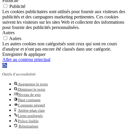
Publicité
Publicité
Les cookies publicitaires sont utilisés pour fournir aux visiteurs des
publicités et des campagnes marketing pertinentes. Ces cookies
suivent les visiteurs sur les sites Web et collectent des informations
pour fournir des publicités personnalisées.
Autres
Autres
Les autres cookies non catégorisés sont ceux qui sont en cours
d'analyse et n'ont pas encore été classés dans une catégorie.
Enregistrer & appliquer
Aller au contenu principal
Ouvrir
la
Outils d’accessibilité
barre
d’outils
Augmenter le texte
Diminuer le texte
Niveau de gris
Haut contraste
Contraste négatif
Arrière-plan clair
Liens soulignés
Police lisible
Réinitialiser