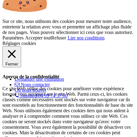
Sur ce site, nous utilisons des cookies pour mesurer notre audience,
entretenir la relation avec vous et permettre un affichage plus fluide
de nos pages. Vous pouvez sélectionner ici ceux que vous autorisez.
Paramètres
Accepter tout
Refuser
Lire nos conditions
Réglages cookies
Fermer
Aperçu de la confidentialité
Demander une estimation
Nous contacter
Ce site Web utilise des cookies pour améliorer votre expérience
Où nous trouver
lorsque vous naviguez sur le site Web. Parmi ceux-ci, les cookies
Standard 04 99 74 37 00
classés comme nécessaires sont stockés sur votre navigateur car ils
sont essentiels au fonctionnement des fonctionnalités de base du site
Web. Nous utilisons également des cookies tiers qui nous aident à
analyser et à comprendre comment vous utilisez ce site Web. Ces
cookies ne seront stockés dans votre navigateur qu'avec votre
consentement. Vous avez également la possibilité de désactiver ces
cookies. Mais la désactivation de certains de ces cookies peut