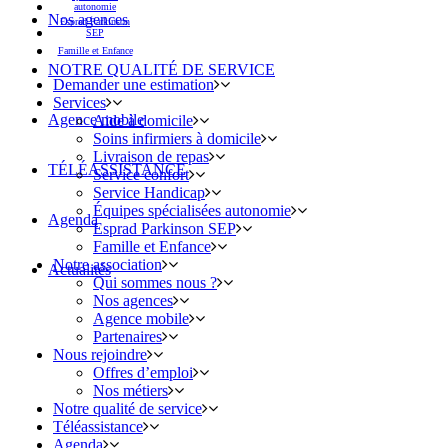
autonomie
Nos agences
Esprad Parkinson
SEP
Famille et Enfance
NOTRE QUALITÉ DE SERVICE
Demander une estimation
Services
Agence mobile
Aide à domicile
Soins infirmiers à domicile
Livraison de repas
TÉLÉASSISTANCE
Service confort
Service Handicap
Équipes spécialisées autonomie
Agenda
Esprad Parkinson SEP
Famille et Enfance
Notre association
Actualités
Qui sommes nous ?
Nos agences
Agence mobile
Partenaires
Nous rejoindre
Offres d’emploi
Nos métiers
Notre qualité de service
Téléassistance
Agenda