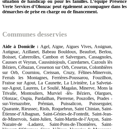
situation de handicap ou pour les familles.
L’équipe Présence
Verte Services d’Olonzac peut également accompagner dans les
démarches de prise en charge ou de financement.
Communes desservies
Aide à Domicile :
Agel, Aigne, Aigues Vives, Assignan,
Autignac, Azillanet, Babeau Bouldoux, Beaufort, Berlou,
Boisset, Cabrerolles, Cambon et Salvergues, Cassagnoles,
Causses et Veyran, Caussiniojouls, Cazedarnes, Cazouls lès
Béziers, Cébazan, Cessenon sur Orb, Cesseras, Colombières
sur Orb, Courniou, Creissan, Cruzy, Félines-Minervois,
Ferrals les Montagnes, Ferrières-Poussarou, Fouzilhon,
Fraisse sur Agout, La Caunette, La Livinière, La Salvetat-
sur-Agout, Laurens, Le Soulié, Magalas, Minerve, Mons la
Trivalle, Montouliers, Murviel -lès- Béziers, Olargues,
Olonzac, Oupia, Pardailhan, Pierrerue, Pouzolles, Prades -
sur-Vernazobre, Prémian, Puissalicon, Puisserguier,
Quarante, Rieussec, Riols, Roquebrun, Saint Chinian, Saint-
Étienne-d’Albagnan, Saint-Génies-de-Fontedit, Saint-Jean-
de-Minervois, Saint-Julien, Saint-Martin-de-l’Arçon, Saint-
Nazaire-de -Ladarez, Saint-Pons-de-Thomières, Saint-