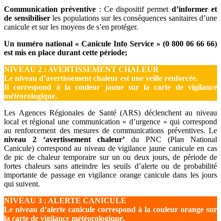
Communication préventive
: Ce dispositif permet
d’informer et
de sensibiliser
les populations sur les conséquences sanitaires d’une
canicule et sur les moyens de s’en protéger.
Un numéro national « Canicule Info Service » (0 800 06 66 66)
est mis en place durant cette période;
NIVEAU 2 : AVERTISSEMENT CHALEUR
Le niveau d’avertissement chaleur est une veille renforcée.
Il correspond à la couleur jaune sur la carte de vigilance
météorologique.
Les Agences Régionales de Santé (ARS) déclenchent au niveau
local et régional une communication « d’urgence » qui correspond
au renforcement des mesures de communications préventives. Le
niveau 2 ‘avertissement chaleur’
du PNC (Plan National
Canicule) correspond au niveau de vigilance jaune canicule en cas
de pic de chaleur temporaire sur un ou deux jours, de période de
fortes chaleurs sans atteindre les seuils d’alerte ou de probabilité
importante de passage en vigilance orange canicule dans les jours
qui suivent.
NIVEAU 3 : ALERTE CANICULE
Le niveau d’alerte canicule correspond à la couleur orange sur
la carte de vigilance météorologique.