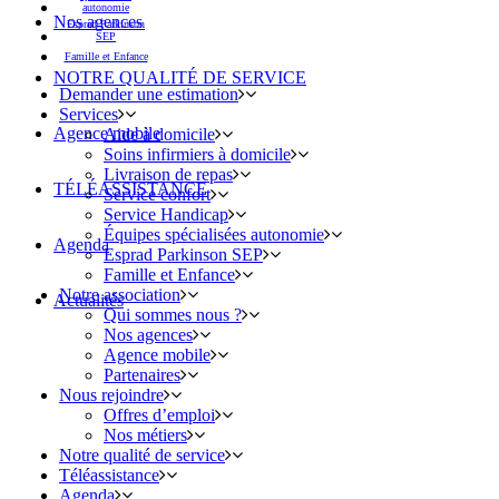
autonomie
Nos agences
Esprad Parkinson
SEP
Famille et Enfance
NOTRE QUALITÉ DE SERVICE
Demander une estimation
Services
Agence mobile
Aide à domicile
Soins infirmiers à domicile
Livraison de repas
TÉLÉASSISTANCE
Service confort
Service Handicap
Équipes spécialisées autonomie
Agenda
Esprad Parkinson SEP
Famille et Enfance
Notre association
Actualités
Qui sommes nous ?
Nos agences
Agence mobile
Partenaires
Nous rejoindre
Offres d’emploi
Nos métiers
Notre qualité de service
Téléassistance
Agenda