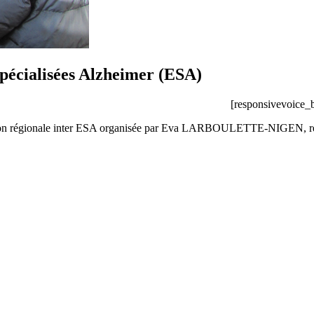
spécialisées Alzheimer (ESA)
[responsivevoice_
e réunion régionale inter ESA organisée par Eva LARBOULETTE-NI