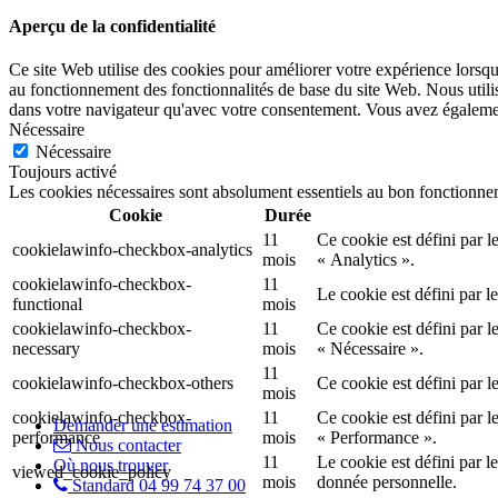
Aperçu de la confidentialité
Ce site Web utilise des cookies pour améliorer votre expérience lorsqu
au fonctionnement des fonctionnalités de base du site Web. Nous utili
dans votre navigateur qu'avec votre consentement. Vous avez également 
Nécessaire
Nécessaire
Toujours activé
Les cookies nécessaires sont absolument essentiels au bon fonctionnem
Cookie
Durée
11
Ce cookie est défini par l
cookielawinfo-checkbox-analytics
mois
« Analytics ».
cookielawinfo-checkbox-
11
Le cookie est défini par 
functional
mois
cookielawinfo-checkbox-
11
Ce cookie est défini par l
necessary
mois
« Nécessaire ».
11
cookielawinfo-checkbox-others
Ce cookie est défini par l
mois
cookielawinfo-checkbox-
11
Ce cookie est défini par l
Demander une estimation
performance
mois
« Performance ».
Nous contacter
11
Le cookie est défini par l
Où nous trouver
viewed_cookie_policy
mois
donnée personnelle.
Standard 04 99 74 37 00