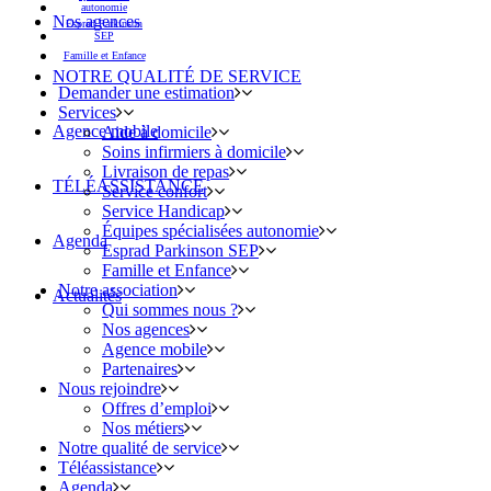
autonomie
Nos agences
Esprad Parkinson
SEP
Famille et Enfance
NOTRE QUALITÉ DE SERVICE
Demander une estimation
Services
Agence mobile
Aide à domicile
Soins infirmiers à domicile
Livraison de repas
TÉLÉASSISTANCE
Service confort
Service Handicap
Équipes spécialisées autonomie
Agenda
Esprad Parkinson SEP
Famille et Enfance
Notre association
Actualités
Qui sommes nous ?
Nos agences
Agence mobile
Partenaires
Nous rejoindre
Offres d’emploi
Nos métiers
Notre qualité de service
Téléassistance
Agenda