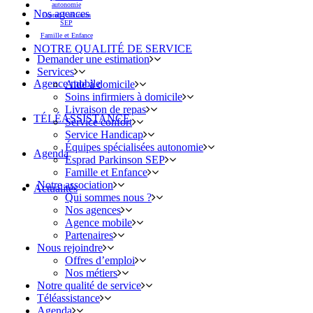
autonomie
Nos agences
Esprad Parkinson
SEP
Famille et Enfance
NOTRE QUALITÉ DE SERVICE
Demander une estimation
Services
Agence mobile
Aide à domicile
Soins infirmiers à domicile
Livraison de repas
TÉLÉASSISTANCE
Service confort
Service Handicap
Équipes spécialisées autonomie
Agenda
Esprad Parkinson SEP
Famille et Enfance
Notre association
Actualités
Qui sommes nous ?
Nos agences
Agence mobile
Partenaires
Nous rejoindre
Offres d’emploi
Nos métiers
Notre qualité de service
Téléassistance
Agenda