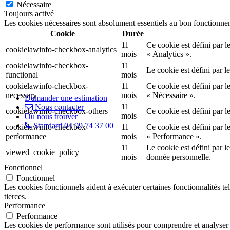
Nécessaire
Toujours activé
Les cookies nécessaires sont absolument essentiels au bon fonctionnem
Cookie
Durée
11
Ce cookie est défini par l
cookielawinfo-checkbox-analytics
mois
« Analytics ».
cookielawinfo-checkbox-
11
Le cookie est défini par 
functional
mois
cookielawinfo-checkbox-
11
Ce cookie est défini par l
necessary
mois
« Nécessaire ».
Demander une estimation
11
Nous contacter
cookielawinfo-checkbox-others
Ce cookie est défini par l
mois
Où nous trouver
Standard 04 99 74 37 00
cookielawinfo-checkbox-
11
Ce cookie est défini par l
performance
mois
« Performance ».
11
Le cookie est défini par l
viewed_cookie_policy
mois
donnée personnelle.
Fonctionnel
Fonctionnel
Les cookies fonctionnels aident à exécuter certaines fonctionnalités te
tierces.
Performance
Performance
Les cookies de performance sont utilisés pour comprendre et analyser le