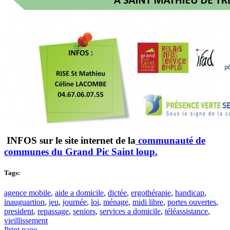
INFOS sur le site internet de la
communauté de
communes du Grand Pic Saint loup.
Tags:
agence mobile
,
aide a domicile
,
dictée
,
ergothérapie
,
handicap
,
inauguartion
,
jeu
,
journée
,
loi
,
ménage
,
midi libre
,
portes ouvertes
,
president
,
repassage
,
seniors
,
services a domicile
,
téléassistance
,
vieillissement
Print page