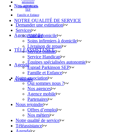
autonomie
Nos agences
Esprad Parkinson
SEP
Famille et Enfance
NOTRE QUALITÉ DE SERVICE
Demander une estimation
Services
Agence mobile
Aide à domicile
Soins infirmiers à domicile
Livraison de repas
TÉLÉASSISTANCE
Service confort
Service Handicap
Équipes spécialisées autonomie
Agenda
Esprad Parkinson SEP
Famille et Enfance
Notre association
Actualités
Qui sommes nous ?
Nos agences
Agence mobile
Partenaires
Nous rejoindre
Offres d’emploi
Nos métiers
Notre qualité de service
Téléassistance
Agenda