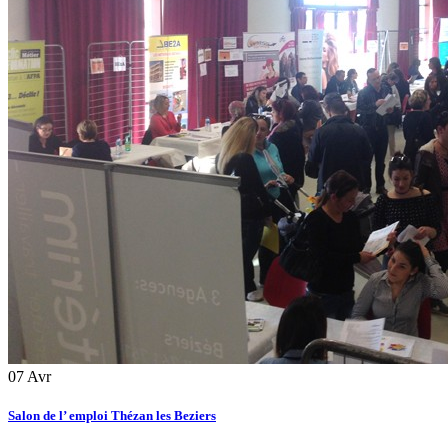
07
Avr
Salon de l’ emploi Thézan les Beziers