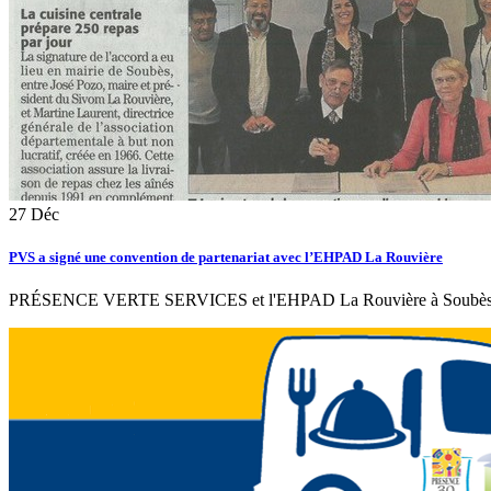
27
Déc
PVS a signé une convention de partenariat avec l’EHPAD La Rouvière
PRÉSENCE VERTE SERVICES et l'EHPAD La Rouvière à Soubès ont sig