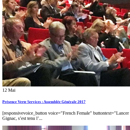
12
Mai
Présence Verte Services : Assemblée Générale 2017
[responsivevoice_button voice="French Female" buttontext="Lancer l'
Gignac, s’est tenu l’...