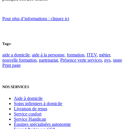
Pour plus d’informations : cliquez ici
Tags:
aide a domicile
,
aide à la personne
,
formation
,
ITEV
,
métier
,
nouvelle formation
,
partenariat
,
Présence verte services
,
pvs
,
stage
Print page
NOS SERVICES
Aide à domicile
Soins infirmiers à domicile
Livraison de repas
Service confort
Service Handicap
Équipes spécialisées autonomie