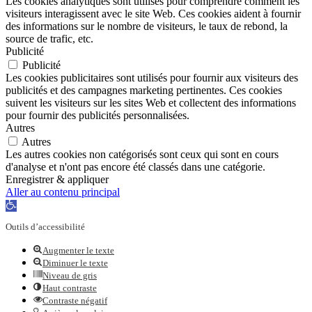
Les cookies analytiques sont utilisés pour comprendre comment les
visiteurs interagissent avec le site Web. Ces cookies aident à fournir
des informations sur le nombre de visiteurs, le taux de rebond, la
source de trafic, etc.
Publicité
Publicité
Les cookies publicitaires sont utilisés pour fournir aux visiteurs des
publicités et des campagnes marketing pertinentes. Ces cookies
suivent les visiteurs sur les sites Web et collectent des informations
pour fournir des publicités personnalisées.
Autres
Autres
Les autres cookies non catégorisés sont ceux qui sont en cours
d'analyse et n'ont pas encore été classés dans une catégorie.
Enregistrer & appliquer
Aller au contenu principal
Ouvrir
la
Outils d’accessibilité
barre
d’outils
Augmenter le texte
Diminuer le texte
Niveau de gris
Haut contraste
Contraste négatif