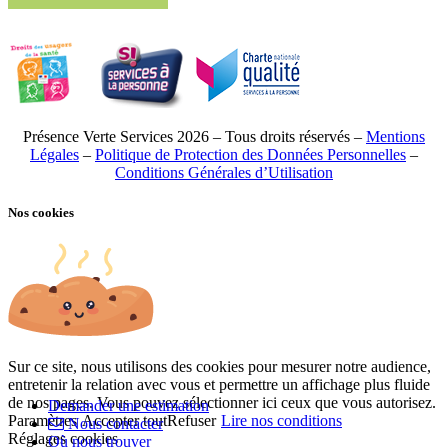
Présence Verte Services 2026 – Tous droits réservés –
Mentions
Légales
–
Politique de Protection des Données Personnelles
–
Conditions Générales d’Utilisation
Nos cookies
Sur ce site, nous utilisons des cookies pour mesurer notre audience,
entretenir la relation avec vous et permettre un affichage plus fluide
de nos pages. Vous pouvez sélectionner ici ceux que vous autorisez.
Demander une estimation
Paramètres
Accepter tout
Refuser
Lire nos conditions
Nous contacter
Réglages cookies
Où nous trouver