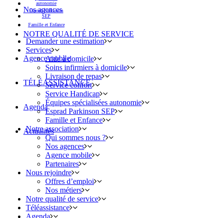
autonomie
Nos agences
Esprad Parkinson
SEP
Famille et Enfance
NOTRE QUALITÉ DE SERVICE
Demander une estimation
Services
Agence mobile
Aide à domicile
Soins infirmiers à domicile
Livraison de repas
TÉLÉASSISTANCE
Service confort
Service Handicap
Équipes spécialisées autonomie
Agenda
Esprad Parkinson SEP
Famille et Enfance
Notre association
Actualités
Qui sommes nous ?
Nos agences
Agence mobile
Partenaires
Nous rejoindre
Offres d’emploi
Nos métiers
Notre qualité de service
Téléassistance
Agenda