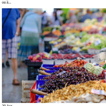
ou à...
29
Avr