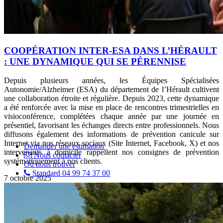
COOPÉRATION INTER-ESA DANS L’HÉRAULT
: UNE DYNAMIQUE QUI SE PÉRENNISE
Depuis plusieurs années, les Équipes Spécialisées
Autonomie/Alzheimer (ESA) du département de l’Hérault cultivent
une collaboration étroite et régulière. Depuis 2023, cette dynamique
a été renforcée avec la mise en place de rencontres trimestrielles en
visioconférence, complétées chaque année par une journée en
présentiel, favorisant les échanges directs entre professionnels. Nous
diffusons également des informations de prévention canicule sur
Internet via nos réseaux sociaux (Site Internet, Facebook, X) et nos
Demander une estimation
intervenants à domicile rappellent nos consignes de prévention
Nous contacter
systématiquement à nos clients.
Où nous trouver
Standard 04 99 74 37 00
7 octobre 2025