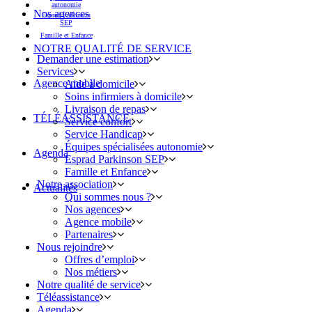
autonomie
Nos agences
Esprad Parkinson
SEP
Famille et Enfance
NOTRE QUALITÉ DE SERVICE
Demander une estimation
Services
Agence mobile
Aide à domicile
Soins infirmiers à domicile
Livraison de repas
TÉLÉASSISTANCE
Service confort
Service Handicap
Équipes spécialisées autonomie
Agenda
Esprad Parkinson SEP
Famille et Enfance
Notre association
Actualités
Qui sommes nous ?
Nos agences
Agence mobile
Partenaires
Nous rejoindre
Offres d’emploi
Nos métiers
Notre qualité de service
Téléassistance
Agenda