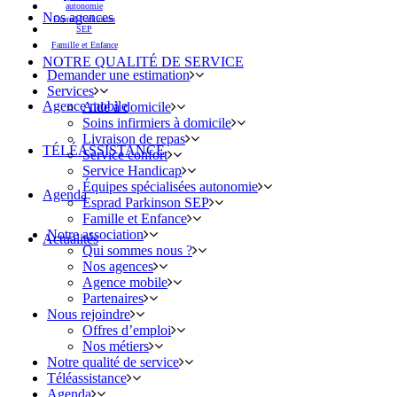
autonomie
Nos agences
Esprad Parkinson
SEP
Famille et Enfance
NOTRE QUALITÉ DE SERVICE
Demander une estimation
Services
Agence mobile
Aide à domicile
Soins infirmiers à domicile
Livraison de repas
TÉLÉASSISTANCE
Service confort
Service Handicap
Équipes spécialisées autonomie
Agenda
Esprad Parkinson SEP
Famille et Enfance
Notre association
Actualités
Qui sommes nous ?
Nos agences
Agence mobile
Partenaires
Nous rejoindre
Offres d’emploi
Nos métiers
Notre qualité de service
Téléassistance
Agenda