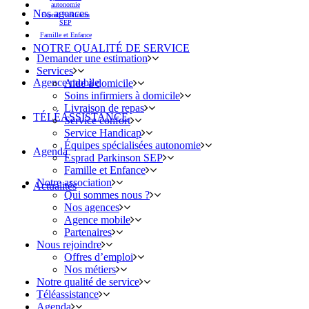
autonomie
Nos agences
Esprad Parkinson
SEP
Famille et Enfance
NOTRE QUALITÉ DE SERVICE
Demander une estimation
Services
Agence mobile
Aide à domicile
Soins infirmiers à domicile
Livraison de repas
TÉLÉASSISTANCE
Service confort
Service Handicap
Équipes spécialisées autonomie
Agenda
Esprad Parkinson SEP
Famille et Enfance
Notre association
Actualités
Qui sommes nous ?
Nos agences
Agence mobile
Partenaires
Nous rejoindre
Offres d’emploi
Nos métiers
Notre qualité de service
Téléassistance
Agenda