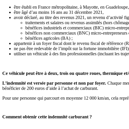
être établi en France métropolitaine, à Mayotte, en Guadeloupe
être âgé d’au moins 16 ans au 31 décembre 2021,
avoir déclaré, au titre des revenus 2021, un revenu d’activité fi
traitements et salaires ou revenus assimilés (hors chômage 
bénéfices industriels et commerciaux (BIC) micro-entrepr
bénéfices non commerciaux (BNC) micro-entrepreneurs o
bénéfices agricoles (BA) ;
appartenir à un foyer fiscal dont le revenu fiscal de référence (
ne pas être redevable de l’impôt sur la fortune immobilière (IFI)
utiliser un véhicule à des fins professionnelles (incluant les traj
Ce véhicule peut être à deux, trois ou quatre roues, thermique et/
L’indemnité est versée par personne et non par foyer.
Chaque membr
bénéficier de 200 euros d’aide à l’achat de carburant.
Pour une personne qui parcourt en moyenne 12 000 km/an, cela représen
Comment obtenir cette indemnité carburant ?