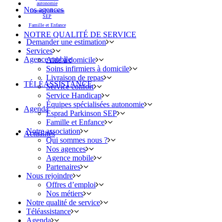
autonomie
Nos agences
Esprad Parkinson
SEP
Famille et Enfance
NOTRE QUALITÉ DE SERVICE
Demander une estimation
Services
Agence mobile
Aide à domicile
Soins infirmiers à domicile
Livraison de repas
TÉLÉASSISTANCE
Service confort
Service Handicap
Équipes spécialisées autonomie
Agenda
Esprad Parkinson SEP
Famille et Enfance
Notre association
Actualités
Qui sommes nous ?
Nos agences
Agence mobile
Partenaires
Nous rejoindre
Offres d’emploi
Nos métiers
Notre qualité de service
Téléassistance
Agenda